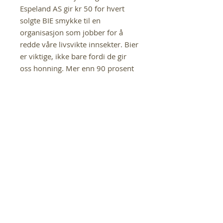
Espeland AS gir kr 50 for hvert
solgte BIE smykke til en
organisasjon som jobber for å
redde våre livsvikte innsekter. Bier
er viktige, ikke bare fordi de gir
oss honning. Mer enn 90 prosent
av blomstervekstene er helt
avhengig bier.
SIGMUND ESPELAND
Vi er stolte leverandører av
smykkene til Sigmund Espeland AS.
Selskapet er Norges største
produsent av smykkevarer i gull og
sølv, og er kjent for sitt brede utvalg
av kvalitetsprodukter.
Du finner et utvalg av smykkene til
Sigmund Espeland AS i