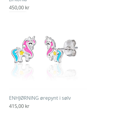
Pris
450,00 kr
ENHJØRNING ørepynt i sølv
Pris
415,00 kr