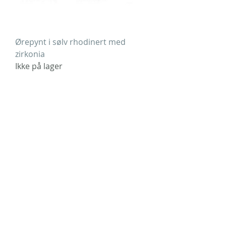
Ørepynt i sølv rhodinert med
zirkonia
Ikke på lager
Forgylt ørepynt hjerte m/zirconia