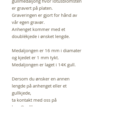
gullmedaljong hvor lotusblomsten
er gravert på platen.
Graveringen er gjort for hånd av
vår egen gravør.
Anhenget kommer med et
doublékjede i ønsket lengde.
Medaljongen er 16 mm i diamater
og kjedet er 1 mm tykt.
Medaljongen er laget i 14K gull.
Dersom du ønsker en annen
lengde på anhenget eller et
gullkjede,
ta kontakt med oss på
lene@gullbarn.no
If you have any questions in
regards to this product,