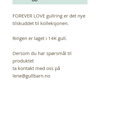
FOREVER LOVE gullring er det nye
tilskuddet til kolleksjonen.
Ringen er laget i 14K gull.
Dersom du har spørsmål til
produktet
ta kontakt med oss på
lene@gullbarn.no
If you have any questions in
regards to this product,
please contact us at
lene@gullbarn.no
FOREVER LOVE serien