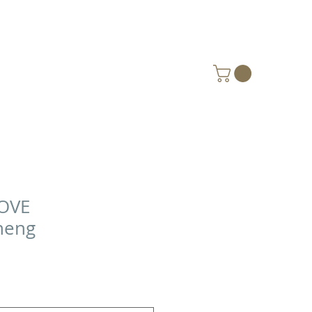
VERKSTED
GAVEKORT
OM OSS
OVE
heng