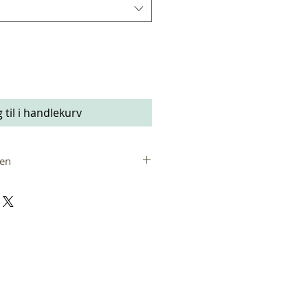
 til i handlekurv
ien
iserer evig kjærlighet, både
apelig kjærlighet. Ideen om å
onen bunner i det at jeg så noen
n sin rundt halsen og falt for at
være så fint og delikat. Sirklene
e og ingen slutt og er en vakker
evige kjærligheten du har til en
simpelthen til deg selv.