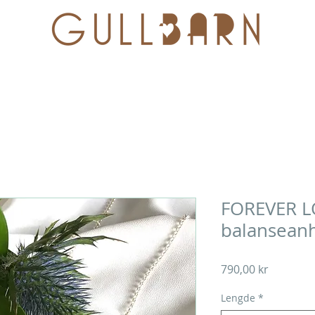
SMYKKESKRIN
SPIRALTROLLET
SØLVBESTIKK
FOREVER L
balansean
Pris
790,00 kr
Lengde
*