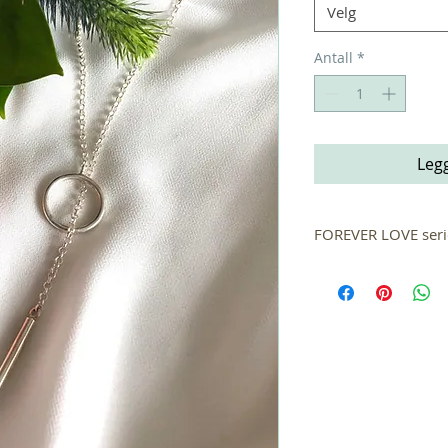
Velg
Antall
*
Legg
FOREVER LOVE ser
Denne serien symbol
romantisk og vennsk
lage denne kolleksj
som hadde gifteringe
noe så enkelt kunne 
har ingen begynnels
måte å uttrykke den 
annen person eller 