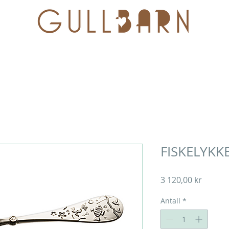
SMYKKESKRIN
SPIRALTROLLET
SØLVBESTIKK
FISKELYKKE
Pris
3 120,00 kr
Antall
*