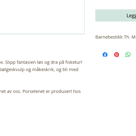
Legg
Barnebestikk Th. M
Vi er stolte forhand
kjente sølvvarefabr
er tradisjonelle og 
. Slipp fantasien løs og dra på fisketur!
bølgeskvulp og måkeskrik, og bli med
net av oss. Porselenet er produsert hos