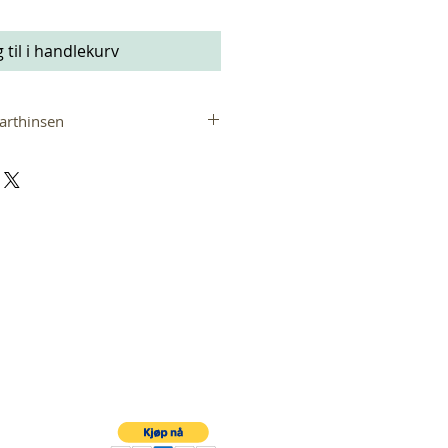
 til i handlekurv
arthinsen
lere av barnebestikket til den
ikken Th. Marthinsen. Sølvbestikk
nydelige gaver til den nyfødte.