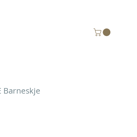
VERKSTED
GAVEKORT
OM OSS
 Barneskje