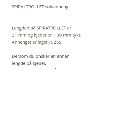
SPIRALTROLLET sølvanheng.
Lengden på SPIRATROLLET er
21 mm og kjedet er 1,00 mm tykt.
Anhenget er laget i 925S.
Dersom du ønsker en annen
lengde på kjedet,
ta kontakt med oss på
lene@gullbarn.no
If you have any questions in
regards to this product,
please contact us at
lene@gullbarn.no