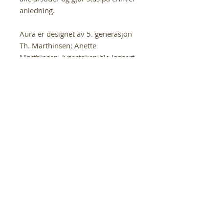
anledning.
Aura er designet av 5. generasjon
Th. Marthinsen; Anette
Marthinsen, lysestaken ble lansert
i 2018.
Th. Marthinsen
Vi er stolte forhandlere av sølv- og
korpusvarene til Th. Marthinsen.
Dersom det er andre produkter du
ønsker enn de som er i
nettbutikken vår, se mer på
www.thmarthinsen.no, og send oss
en e-post med varenummer.