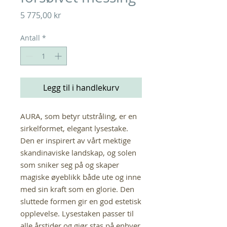
Pris
5 775,00 kr
Antall
*
Legg til i handlekurv
AURA, som betyr utstråling, er en
sirkelformet, elegant lysestake.
Den er inspirert av vårt mektige
skandinaviske landskap, og solen
som sniker seg på og skaper
magiske øyeblikk både ute og inne
med sin kraft som en glorie. Den
sluttede formen gir en god estetisk
opplevelse. Lysestaken passer til
alle årstider og gjør stas på enhver